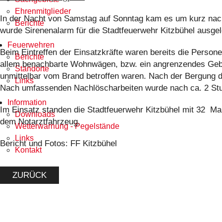
Ehrenmitglieder
In der Nacht von Samstag auf Sonntag kam es um kurz nach
Berichte
wurde Sirenenalarm für die Stadtfeuerwehr Kitzbühel ausgel
Feuerwehren
Beim Eintreffen der Einsatzkräfte waren bereits die Perso
Berichte
allem benachbarte Wohnwägen, bzw. ein angrenzendes Gebä
Standorte
unmittelbar vom Brand betroffen waren. Nach der Bergung d
Links
Nach umfassenden Nachlöscharbeiten wurde nach ca. 2 St
Information
Im Einsatz standen die Stadtfeuerwehr Kitzbühel mit 32 Ma
Downloads
dem Notarztfahrzeug.
Wetterwarnung - Pegelstände
Links
Bericht und Fotos: FF Kitzbühel
Kontakt
ZURÜCK