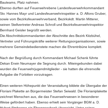
Bauteams, Platz nahmen.
Ebenso durften auf Feuerwehrebene Landesfeuerwehrkommandant
Stv. Hannes Mayr und Landesfeuerwehrinspekter a. D. Alfons Gruber,
sowie vom Bezirksfeuerwehrverband, Bezirkskdt. Martin Mitterer,
seinen Stellvertreter Andreas Schroll und Bezirksfeuerwehrinspektor
Bernhard Geisler begrüßt werden.
Die Abschnittskommandanten der Abschnitte des Bezirk Kitzbühel,
Vertreter und Führungskräfte weiterer Rettungsorganisationen, sowie
mehrere Gemeindebedienstete machen die Ehrentribüne komplett.
Nach der Begrüßung durch Kommandant Michael Schenk führte
Dekan Erwin Neumayer die Segnung durch. Miteingebunden dabei
wurden die Feuerwehrjugendmitglieder - sie hatten die ehrenvolle
Aufgabe die Fürbitten vorzutragen.
Einen weiteren Höhepunkt der Veranstaltung bildete die Übergabe der
Floriani Plakette an Bürgermeister Stefan Seiwald. Die Florianiplakette
zeichnet Menschen aus, die das Feuerwehrwesen in besonderer
Weise gefördert haben. Ebenso erhielt sein Vorgänger BGM a. D.
Hubert Almberger ein Ehrengeschenk überreicht. Unter seiner