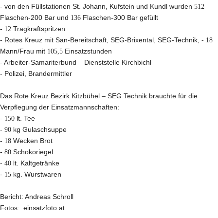
-
von den Füllstationen St. Johann, Kufstein und Kundl wurden
512
Flaschen-200 Bar und
136
Flaschen-300 Bar gefüllt
-
12
Tragkraftspritzen
-
Rotes Kreuz mit San-Bereitschaft, SEG-Brixental, SEG-Technik, -
18
Mann/Frau mit
105,5
Einsatzstunden
-
Arbeiter-Samariterbund – Dienststelle Kirchbichl
-
Polizei, Brandermittler
Das Rote Kreuz Bezirk Kitzbühel – SEG Technik brauchte für die
Verpflegung der Einsatzmannschaften:
-
150
lt. Tee
-
90
kg Gulaschsuppe
-
18
Wecken Brot
-
80
Schokoriegel
-
40
lt. Kaltgetränke
-
15
kg. Wurstwaren
Bericht: Andreas Schroll
Fotos: einsatzfoto.at