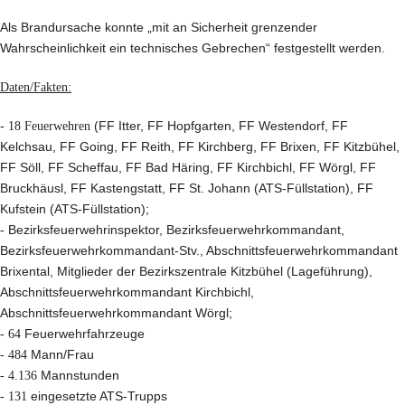
Als Brandursache konnte „mit an Sicherheit grenzender
Wahrscheinlichkeit ein technisches Gebrechen“ festgestellt werden.
Daten/Fakten:
-
18 Feuerwehren
(FF Itter, FF Hopfgarten, FF Westendorf, FF
Kelchsau, FF Going, FF Reith, FF Kirchberg, FF Brixen, FF Kitzbühel,
FF Söll, FF Scheffau, FF Bad Häring, FF Kirchbichl, FF Wörgl, FF
Bruckhäusl, FF Kastengstatt, FF St. Johann (ATS-Füllstation), FF
Kufstein (ATS-Füllstation);
-
Bezirksfeuerwehrinspektor, Bezirksfeuerwehrkommandant,
Bezirksfeuerwehrkommandant-Stv., Abschnittsfeuerwehrkommandant
Brixental, Mitglieder der Bezirkszentrale Kitzbühel (Lageführung),
Abschnittsfeuerwehrkommandant Kirchbichl,
Abschnittsfeuerwehrkommandant Wörgl;
-
64
Feuerwehrfahrzeuge
-
484
Mann/Frau
-
4.136
Mannstunden
-
131
eingesetzte ATS-Trupps