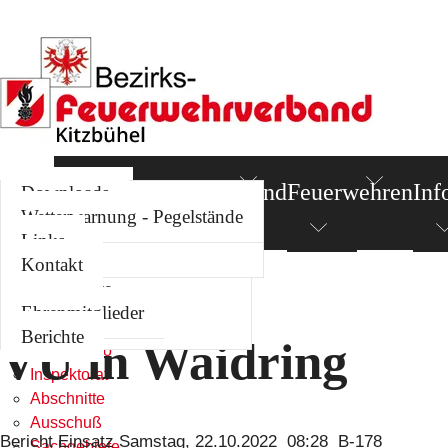
News
Termine
Bezirksverband
Feuerwehren
Inf
Kommando
Berichte
Downloads
Inspektorat
Standorte
Wetterwarnung - Pegelstände
Abschnitte
Links
Links
Ausschuß
Kontakt
News
Sachgebiete
Sie befinden sich hier:
News
Termine
Ehrenmitglieder
Bezirksverband
Berichte
VU in Waidring
Kommando
Inspektorat
Abschnitte
Ausschuß
Bericht Einsatz Samstag, 22.10.2022 08:28 B-178
Sachgebiete