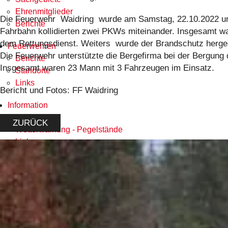
Ehrenmitglieder
Die Feuerwehr Waidring wurde am Samstag, 22.10.2022 um 
Berichte
Fahrbahn kollidierten zwei PKWs miteinander. Insgesamt wa
dem Rettungsdienst. Weiters wurde der Brandschutz hergeste
Feuerwehren
Die Feuerwehr unterstützte die Bergefirma bei der Bergung 
Berichte
Insgesamt waren 23 Mann mit 3 Fahrzeugen im Einsatz.
Standorte
Links
Bericht und Fotos: FF Waidring
Information
Downloads
ZURÜCK
Wetterwarnung - Pegelstände
Links
Kontakt