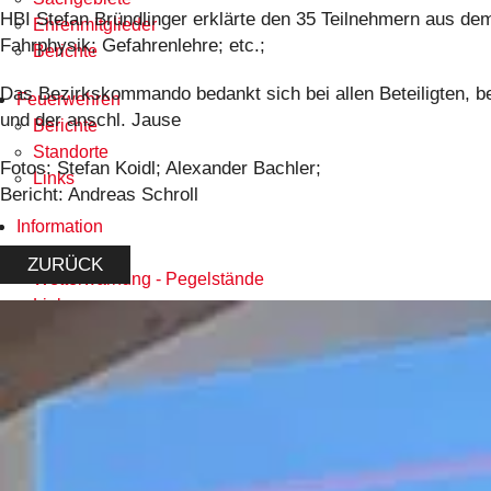
HBI Stefan Bründlinger erklärte den 35 Teilnehmern aus de
Ehrenmitglieder
Fahrphysik; Gefahrenlehre; etc.;
Berichte
Das Bezirkskommando bedankt sich bei allen Beteiligten, b
Feuerwehren
und der anschl. Jause
Berichte
Standorte
Fotos: Stefan Koidl; Alexander Bachler;
Links
Bericht: Andreas Schroll
Information
Downloads
ZURÜCK
Wetterwarnung - Pegelstände
Links
Kontakt