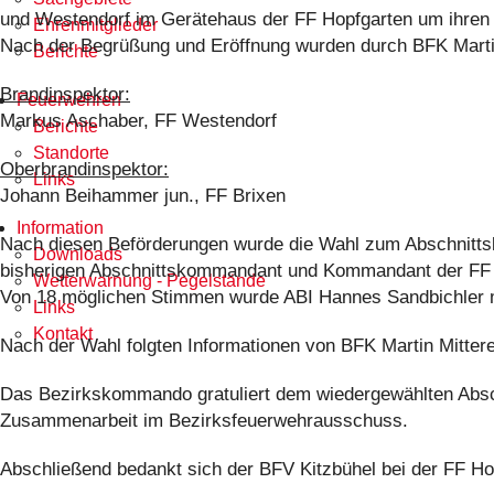
und Westendorf im Gerätehaus der FF Hopfgarten um ihre
Ehrenmitglieder
Nach der Begrüßung und Eröffnung wurden durch BFK Marti
Berichte
Brandinspektor:
Feuerwehren
Markus Aschaber, FF Westendorf
Berichte
Standorte
Oberbrandinspektor:
Links
Johann Beihammer jun., FF Brixen
Information
Nach diesen Beförderungen wurde die Wahl zum Abschnittsk
Downloads
bisherigen Abschnittskommandant und Kommandant der FF 
Wetterwarnung - Pegelstände
Von 18 möglichen Stimmen wurde ABI Hannes Sandbichler mi
Links
Kontakt
Nach der Wahl folgten Informationen von BFK Martin Mitter
Das Bezirkskommando gratuliert dem wiedergewählten Absch
Zusammenarbeit im Bezirksfeuerwehrausschuss.
Abschließend bedankt sich der BFV Kitzbühel bei der FF Hop