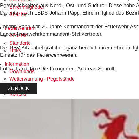
Persönlichkeiten aus Nord-, Ost- und Südtirol. Diese hohe 
Ehrenmitglieder
Darunter auch LBDS Johann Papp, Ehrenmitglied des Bezir
Berichte
Johann Papp war 20 Jahre Kommandant der Feuerwehr Ascha
Feuerwehren
Landesfeuerwehrkommandant-Stellvertreter.
Berichte
Standorte
Der BFV Kitzbühel gratuliert ganz herzlich ihrem Ehrenmitg
Links
Einsatz für das Feuerwehrwesen.
Information
Fotos: Land Tirol/Die Fotografen; Andreas Schroll;
Downloads
Wetterwarnung - Pegelstände
Links
ZURÜCK
Kontakt