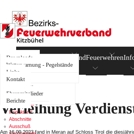
News
Termine
Bezirksverband
Feuerwehren
Inf
Kommando
Berichte
Downloads
Inspektorat
Standorte
Wetterwarnung - Pegelstände
Abschnitte
Links
Links
Ausschuß
Kontakt
News
Sachgebiete
Sie befinden sich hier:
News
Termine
Ehrenmitglieder
Bezirksverband
Berichte
Verleihung Verdiens
Kommando
Inspektorat
Abschnitte
Ausschuß
Am 16.09.2023 fand in Meran auf Schloss Tirol die diesjähr
Sachgebiete