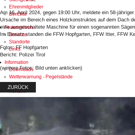
Ehrenmitglieder
Am 16. April 2024, gegen 19:00 Uhr, meldete ein 58-jährig
Berichte
Ursache im Bereich eines Holzkonstruktes auf dem Dach d
eine ausgeschaltete Maschine für einen sogenannten Sägeme
Feuerwehren
Im Einsatz standen die FFW Hopfgarten, FFW Itter, FFW Ke
Berichte
Standorte
Fotos: FF Hopfgarten
Links
Bericht: Polizei Tirol
Information
(weitere Fotos: Bild unten anklicken)
Downloads
Wetterwarnung - Pegelstände
Links
ZURÜCK
Kontakt