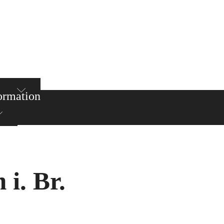
ormation
i. Br.