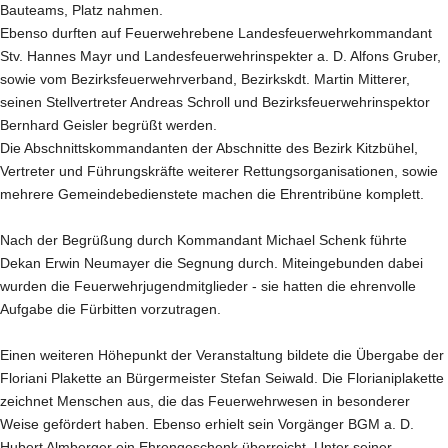
Bauteams, Platz nahmen.
Ebenso durften auf Feuerwehrebene Landesfeuerwehrkommandant
Stv. Hannes Mayr und Landesfeuerwehrinspekter a. D. Alfons Gruber,
sowie vom Bezirksfeuerwehrverband, Bezirkskdt. Martin Mitterer,
seinen Stellvertreter Andreas Schroll und Bezirksfeuerwehrinspektor
Bernhard Geisler begrüßt werden.
Die Abschnittskommandanten der Abschnitte des Bezirk Kitzbühel,
Vertreter und Führungskräfte weiterer Rettungsorganisationen, sowie
mehrere Gemeindebedienstete machen die Ehrentribüne komplett.
Nach der Begrüßung durch Kommandant Michael Schenk führte
Dekan Erwin Neumayer die Segnung durch. Miteingebunden dabei
wurden die Feuerwehrjugendmitglieder - sie hatten die ehrenvolle
Aufgabe die Fürbitten vorzutragen.
Einen weiteren Höhepunkt der Veranstaltung bildete die Übergabe der
Floriani Plakette an Bürgermeister Stefan Seiwald. Die Florianiplakette
zeichnet Menschen aus, die das Feuerwehrwesen in besonderer
Weise gefördert haben. Ebenso erhielt sein Vorgänger BGM a. D.
Hubert Almberger ein Ehrengeschenk überreicht. Unter seiner