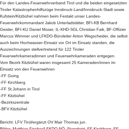
Für den Landes-Feuerwehrverband Tirol und die beiden eingesetzten
Tiroler Katastrophenhilfszüge Innsbruck-Land/Innsbruck-Stadt sowie
Kufstein/Kitzbühel nahmen beim Festakt unser Landes-
Feuerwehrkommandant Jakob Unterladstätter, BFI-KB Bernhard
Geisler, BFI-KU Daniel Moser, IL-KHD-SGL Christian Faik, BF-Offizier
Marcus Wimmer und LFKDO-Büroleiter Anton Wegscheider, die selbst
auch beim Hochwasser-Einsatz vor Ort im Einsatz standen, die
Auszeichnungen stellvertretend für 122 Tiroler
Feuerwehrkameradinnen und Feuerwehrkameraden entgegen.
Vom Bezirk Kitzbühel waren insgesamt 25 Kameraden/innen im
Einsatz von den Feuerwehren
-FF Going
-FF Kirchberg
-FF St.Johann in Tirol
-FF Kitzbühel
-Bezirkszentrale
-BFV Kitzbühel
Bericht: LFV Tirol/ergänzt OV Mair Thomas jun.
Bilder: Matthias Fischer/LFKDO NÖ, Stanglwirt, FF Kirchberg, FF