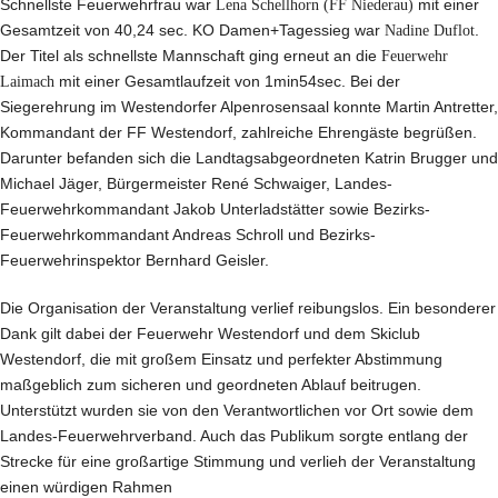
Schnellste Feuerwehrfrau war
Lena Schellhorn (FF Niederau)
mit einer
Gesamtzeit von 40,24 sec. KO Damen+Tagessieg war
Nadine Duflot
.
Der Titel als schnellste Mannschaft ging erneut an die
Feuerwehr
Laimach
mit einer Gesamtlaufzeit von 1min54sec. Bei der
Siegerehrung im Westendorfer Alpenrosensaal konnte Martin Antretter,
Kommandant der FF Westendorf, zahlreiche Ehrengäste begrüßen.
Darunter befanden sich die Landtagsabgeordneten Katrin Brugger und
Michael Jäger, Bürgermeister René Schwaiger, Landes-
Feuerwehrkommandant Jakob Unterladstätter sowie Bezirks-
Feuerwehrkommandant Andreas Schroll und Bezirks-
Feuerwehrinspektor Bernhard Geisler.
Die Organisation der Veranstaltung verlief reibungslos. Ein besonderer
Dank gilt dabei der Feuerwehr Westendorf und dem Skiclub
Westendorf, die mit großem Einsatz und perfekter Abstimmung
maßgeblich zum sicheren und geordneten Ablauf beitrugen.
Unterstützt wurden sie von den Verantwortlichen vor Ort sowie dem
Landes-Feuerwehrverband. Auch das Publikum sorgte entlang der
Strecke für eine großartige Stimmung und verlieh der Veranstaltung
einen würdigen Rahmen