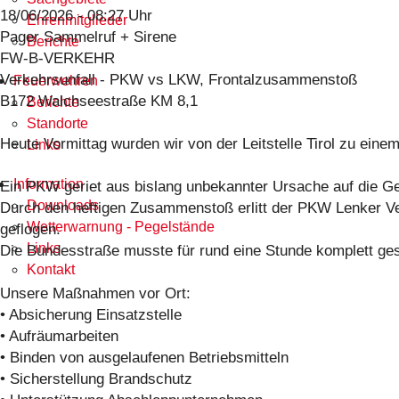
18/06/2026 - 08:27 Uhr
Ehrenmitglieder
Pager Sammelruf + Sirene
Berichte
FW-B-VERKEHR
Verkehrsunfall - PKW vs LKW, Frontalzusammenstoß
Feuerwehren
B172 Walchseestraße KM 8,1
Berichte
Standorte
Heute Vormittag wurden wir von der Leitstelle Tirol zu ein
Links
Information
Ein PKW geriet aus bislang unbekannter Ursache auf die G
Downloads
Durch den heftigen Zusammenstoß erlitt der PKW Lenker V
Wetterwarnung - Pegelstände
geflogen.
Links
Die Bundesstraße musste für rund eine Stunde komplett ges
Kontakt
Unsere Maßnahmen vor Ort:
• Absicherung Einsatzstelle
• Aufräumarbeiten
• Binden von ausgelaufenen Betriebsmitteln
• Sicherstellung Brandschutz