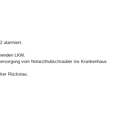
2 alarmiert.
ommenden LKW.
versorgung vom Notarzthubschrauber ins Krankenhaus
arker Rückstau.