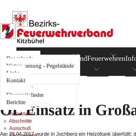
News
Termine
Bezirksverband
Feuerwehren
Inf
Kommando
Berichte
Downloads
Inspektorat
Standorte
Wetterwarnung - Pegelstände
Abschnitte
Links
Links
Ausschuß
Kontakt
News
Sachgebiete
Sie befinden sich hier:
News
Termine
Ehrenmitglieder
Bezirksverband
Berichte
ÖL Einsatz in Groß
Kommando
Inspektorat
Abschnitte
Ausschuß
Am 28.04.2017 wurde in Jochberg ein Heizöltank überfüllt; da
Sachgebiete