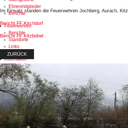
Ehrenmitglieder
Im Einsatz standen die Feuerwehren Jochberg, Aurach, Kitz
Berichte
Bericht FF Kirchdorf
Feuerwehren
Berichte
Bericht FF Kitzbühel
Standorte
Links
ZURÜCK
Information
Downloads
Wetterwarnung - Pegelstände
Links
Kontakt