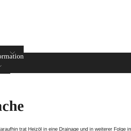
ormation
ache
raufhin trat Heizöl in eine Drainage und in weiterer Folge i