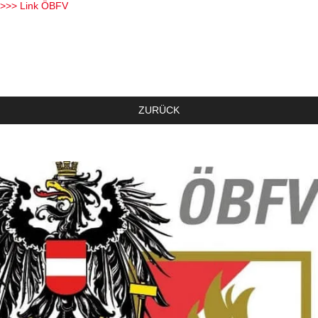
>>> Link ÖBFV
ZURÜCK