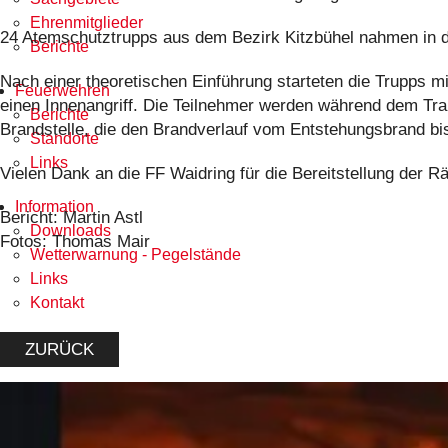
Ehrenmitglieder
24 Atemschutztrupps aus dem Bezirk Kitzbühel nahmen in den
Berichte
Nach einer theoretischen Einführung starteten die Trupps m
Feuerwehren
einen Innenangriff. Die Teilnehmer werden während dem Tra
Berichte
Brandstelle, die den Brandverlauf vom Entstehungsbrand bis
Standorte
Links
Vielen Dank an die FF Waidring für die Bereitstellung der 
Information
Bericht: Martin Astl
Downloads
Fotos: Thomas Mair
Wetterwarnung - Pegelstände
Links
Kontakt
ZURÜCK