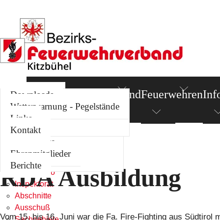
News
Termine
Bezirksverband
Feuerwehren
Inf
Kommando
Berichte
Downloads
Inspektorat
Standorte
Wetterwarnung - Pegelstände
Abschnitte
Links
Links
Ausschuß
Kontakt
News
Sachgebiete
Sie befinden sich hier:
News
Termine
Ehrenmitglieder
Bezirksverband
Berichte
RDA Ausbildung
Kommando
Inspektorat
Abschnitte
Ausschuß
Vom 15. bis 16. Juni war die Fa. Fire-Fighting aus Südtirol 
Sachgebiete